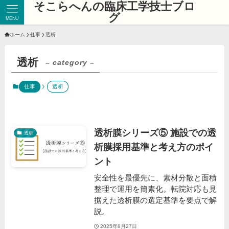
そこらへんの臨床工学技士ブロ
グ
MENU
ホーム
仕事
透析
透析
– category –
仕事
透析
透析膜シリーズ⑤ 施設での透
透析
析膜採用基準と考え方のポイ
ント
安全性を最優先に、素材分散と面積
整理で運用を簡素化。転院対応も見
据えた透析膜の選定基準を要点で解
説。
2025年8月27日