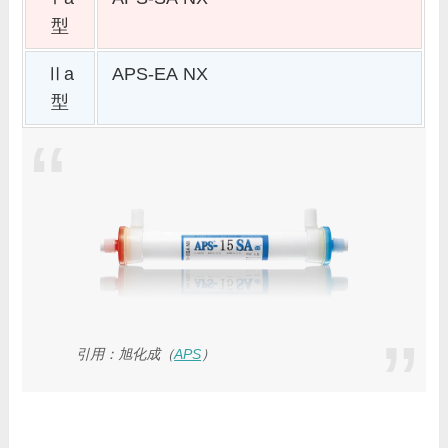
型
Ⅱa
APS-EA NX
型
引用：旭化成（
APS
）