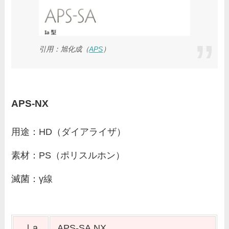
引用：旭化成（
APS
）
APS-NX
用途：HD（ダイアライザ）
素材：PS（ポリスルホン）
滅菌：γ線
Ⅰa
APS-SA NX