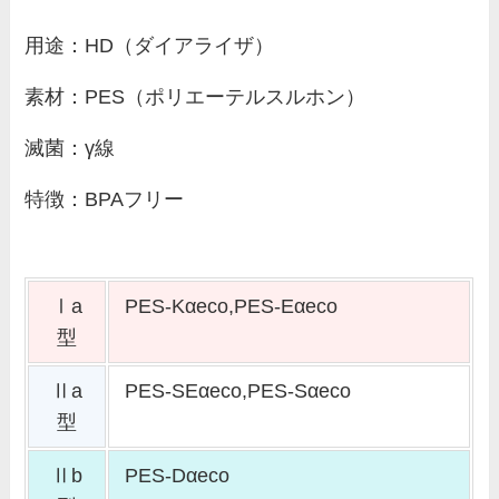
用途：HD（ダイアライザ）
素材：PES（ポリエーテルスルホン）
滅菌：γ線
特徴：BPAフリー
Ⅰa
PES-Kαeco,PES-Eαeco
型
Ⅱa
PES-SEαeco,PES-Sαeco
型
Ⅱb
PES-Dαeco