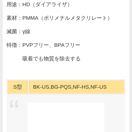
用途：HD（ダイアライザ）
素材：PMMA（ポリメチルメタクリレート）
滅菌：γ線
特徴：PVPフリー、BPAフリー
吸着でも物質を除去する
S型
BK-US,BG-PQS,NF-HS,NF-US