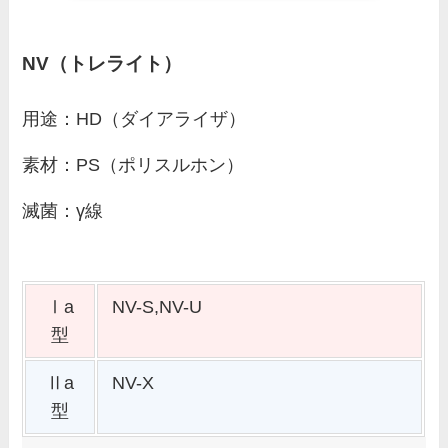
NV（トレライト）
用途：HD（ダイアライザ）
素材：PS（ポリスルホン）
滅菌：γ線
Ⅰa
NV-S,NV-U
型
Ⅱa
NV-X
型