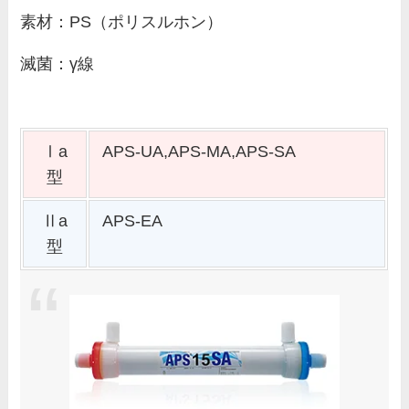
素材：PS（ポリスルホン）
滅菌：γ線
Ⅰa
APS-UA,APS-MA,APS-SA
型
Ⅱa
APS-EA
型