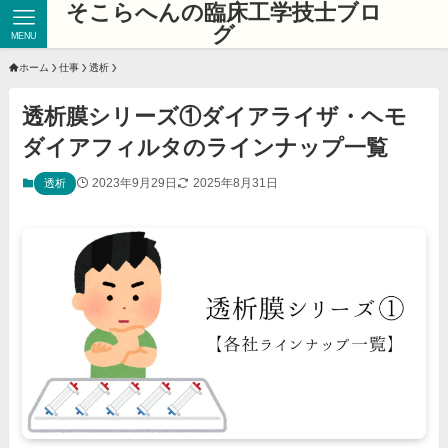
そこらへんの臨床工学技士ブロ
グ
MENU
ホーム
仕事
透析
透析膜シリーズ①ダイアライザ・ヘモ
ダイアフィルタのラインナップ一覧
2023年9月29日
2025年8月31日
透析