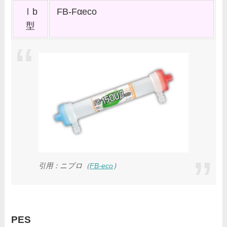
Ⅰb
FB-Fαeco
型
引用：ニプロ（
FB-eco
）
PES