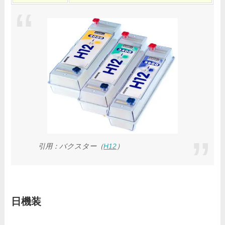
引用：バクスター（
H12
）
日機装