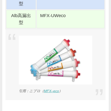
型
Alb高漏出
MFX-UWeco
型
引用：
ニプロ（
MFX
–
eco
）