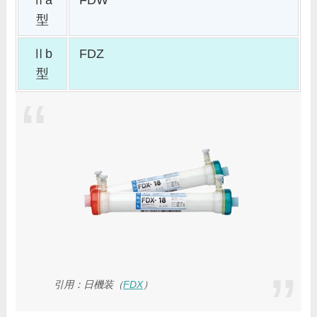
型
Ⅱb
FDZ
型
引用：日機装（
FDX
）