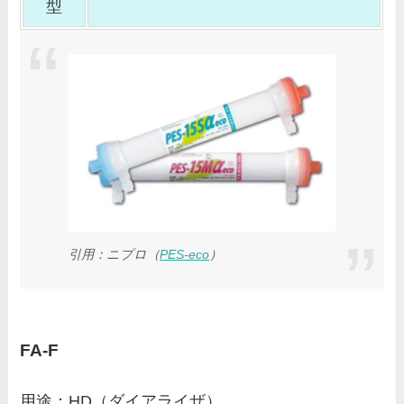
型
引用：
ニプロ（
PES-eco
）
FA-F
用途：HD（ダイアライザ）