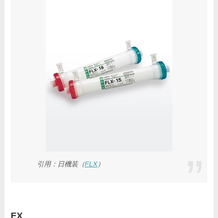
引用：日機装（
FLX
）
FX