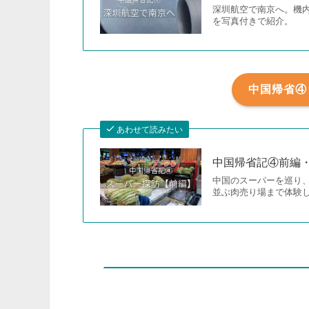
深圳航空で南京へ。機
を写真付きで紹介。
中国帰省④
あわせて読みたい
中国帰省記④前編・
中国のスーパーを巡り
並ぶ肉売り場まで体験