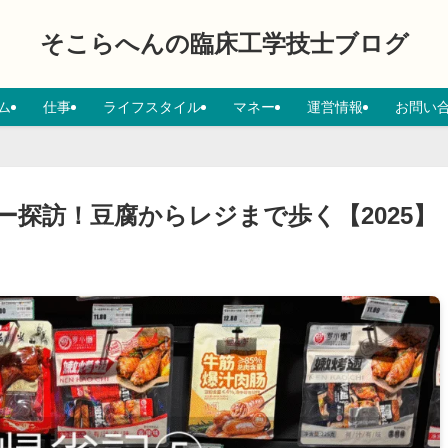
そこらへんの臨床工学技士ブログ
ム
仕事
ライフスタイル
マネー
運営情報
お問い
ー探訪！豆腐からレジまで歩く【2025】